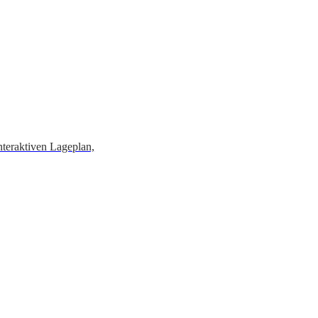
teraktiven La­ge­plan,